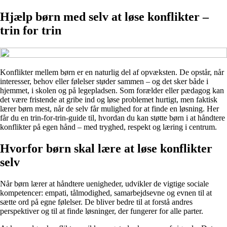
Hjælp børn med selv at løse konflikter –
trin for trin
Konflikter mellem børn er en naturlig del af opvæksten. De opstår, når
interesser, behov eller følelser støder sammen – og det sker både i
hjemmet, i skolen og på legepladsen. Som forælder eller pædagog kan
det være fristende at gribe ind og løse problemet hurtigt, men faktisk
lærer børn mest, når de selv får mulighed for at finde en løsning. Her
får du en trin-for-trin-guide til, hvordan du kan støtte børn i at håndtere
konflikter på egen hånd – med tryghed, respekt og læring i centrum.
Hvorfor børn skal lære at løse konflikter
selv
Når børn lærer at håndtere uenigheder, udvikler de vigtige sociale
kompetencer: empati, tålmodighed, samarbejdsevne og evnen til at
sætte ord på egne følelser. De bliver bedre til at forstå andres
perspektiver og til at finde løsninger, der fungerer for alle parter.