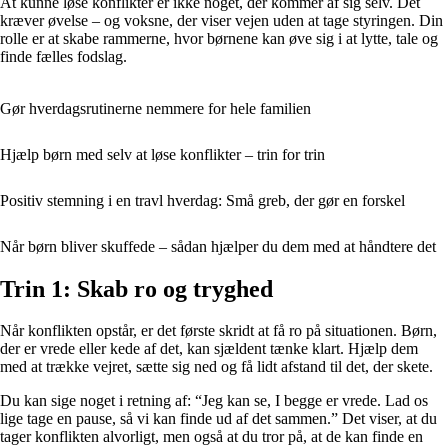
At kunne løse konflikter er ikke noget, der kommer af sig selv. Det
kræver øvelse – og voksne, der viser vejen uden at tage styringen. Din
rolle er at skabe rammerne, hvor børnene kan øve sig i at lytte, tale og
finde fælles fodslag.
Gør hverdagsrutinerne nemmere for hele familien
Hjælp børn med selv at løse konflikter – trin for trin
Positiv stemning i en travl hverdag: Små greb, der gør en forskel
Når børn bliver skuffede – sådan hjælper du dem med at håndtere det
Trin 1: Skab ro og tryghed
Når konflikten opstår, er det første skridt at få ro på situationen. Børn,
der er vrede eller kede af det, kan sjældent tænke klart. Hjælp dem
med at trække vejret, sætte sig ned og få lidt afstand til det, der skete.
Du kan sige noget i retning af: “Jeg kan se, I begge er vrede. Lad os
lige tage en pause, så vi kan finde ud af det sammen.” Det viser, at du
tager konflikten alvorligt, men også at du tror på, at de kan finde en