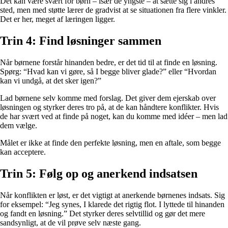
Det kan være svært for børn – især de yngste – at sætte sig i andres
sted, men med støtte lærer de gradvist at se situationen fra flere vinkler.
Det er her, meget af læringen ligger.
Trin 4: Find løsninger sammen
Når børnene forstår hinanden bedre, er det tid til at finde en løsning.
Spørg: “Hvad kan vi gøre, så I begge bliver glade?” eller “Hvordan
kan vi undgå, at det sker igen?”
Lad børnene selv komme med forslag. Det giver dem ejerskab over
løsningen og styrker deres tro på, at de kan håndtere konflikter. Hvis
de har svært ved at finde på noget, kan du komme med idéer – men lad
dem vælge.
Målet er ikke at finde den perfekte løsning, men en aftale, som begge
kan acceptere.
Trin 5: Følg op og anerkend indsatsen
Når konflikten er løst, er det vigtigt at anerkende børnenes indsats. Sig
for eksempel: “Jeg synes, I klarede det rigtig flot. I lyttede til hinanden
og fandt en løsning.” Det styrker deres selvtillid og gør det mere
sandsynligt, at de vil prøve selv næste gang.