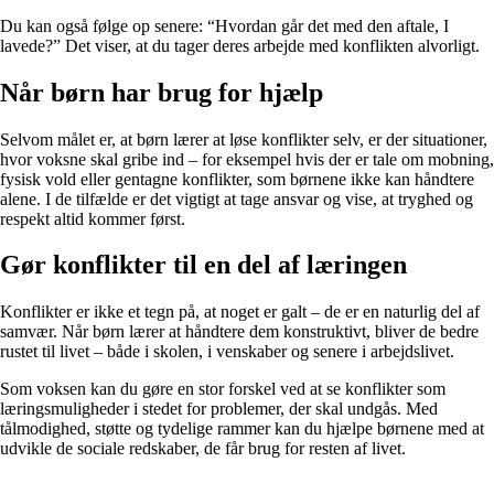
Du kan også følge op senere: “Hvordan går det med den aftale, I
lavede?” Det viser, at du tager deres arbejde med konflikten alvorligt.
Når børn har brug for hjælp
Selvom målet er, at børn lærer at løse konflikter selv, er der situationer,
hvor voksne skal gribe ind – for eksempel hvis der er tale om mobning,
fysisk vold eller gentagne konflikter, som børnene ikke kan håndtere
alene. I de tilfælde er det vigtigt at tage ansvar og vise, at tryghed og
respekt altid kommer først.
Gør konflikter til en del af læringen
Konflikter er ikke et tegn på, at noget er galt – de er en naturlig del af
samvær. Når børn lærer at håndtere dem konstruktivt, bliver de bedre
rustet til livet – både i skolen, i venskaber og senere i arbejdslivet.
Som voksen kan du gøre en stor forskel ved at se konflikter som
læringsmuligheder i stedet for problemer, der skal undgås. Med
tålmodighed, støtte og tydelige rammer kan du hjælpe børnene med at
udvikle de sociale redskaber, de får brug for resten af livet.