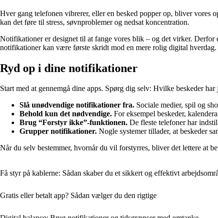
Hver gang telefonen vibrerer, eller en besked popper op, bliver vores o
kan det føre til stress, søvnproblemer og nedsat koncentration.
Notifikationer er designet til at fange vores blik – og det virker. Derfo
notifikationer kan være første skridt mod en mere rolig digital hverdag.
Ryd op i dine notifikationer
Start med at gennemgå dine apps. Spørg dig selv: Hvilke beskeder har 
Slå unødvendige notifikationer fra.
Sociale medier, spil og sh
Behold kun det nødvendige.
For eksempel beskeder, kalenderaf
Brug “Forstyr ikke”-funktionen.
De fleste telefoner har indsti
Grupper notifikationer.
Nogle systemer tillader, at beskeder sam
Når du selv bestemmer, hvornår du vil forstyrres, bliver det lettere at b
Få styr på kablerne: Sådan skaber du et sikkert og effektivt arbejdsomr
Gratis eller betalt app? Sådan vælger du den rigtige
Digital balance: Brug notifikationer og tidsgrænser med omtanke