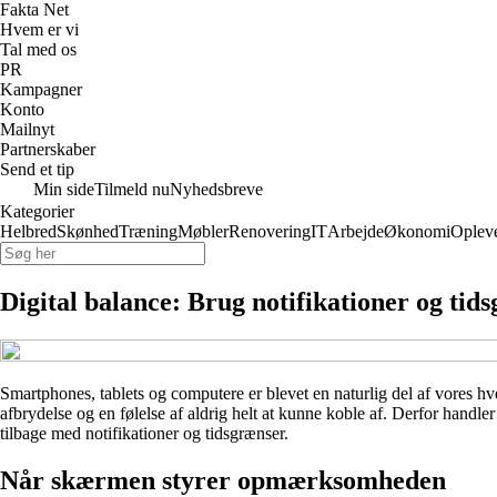
Fakta Net
Hvem er vi
Tal med os
PR
Kampagner
Konto
Mailnyt
Partnerskaber
Send et tip
Min side
Tilmeld nu
Nyhedsbreve
Kategorier
Helbred
Skønhed
Træning
Møbler
Renovering
IT
Arbejde
Økonomi
Opleve
Digital balance: Brug notifikationer og ti
Smartphones, tablets og computere er blevet en naturlig del af vores h
afbrydelse og en følelse af aldrig helt at kunne koble af. Derfor handl
tilbage med notifikationer og tidsgrænser.
Når skærmen styrer opmærksomheden