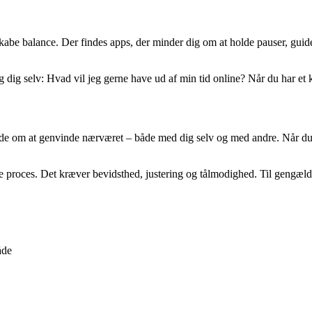
abe balance. Der findes apps, der minder dig om at holde pauser, guide
ig selv: Hvad vil jeg gerne have ud af min tid online? Når du har et klart
de om at genvinde nærværet – både med dig selv og med andre. Når du ik
de proces. Det kræver bevidsthed, justering og tålmodighed. Til gengæl
åde