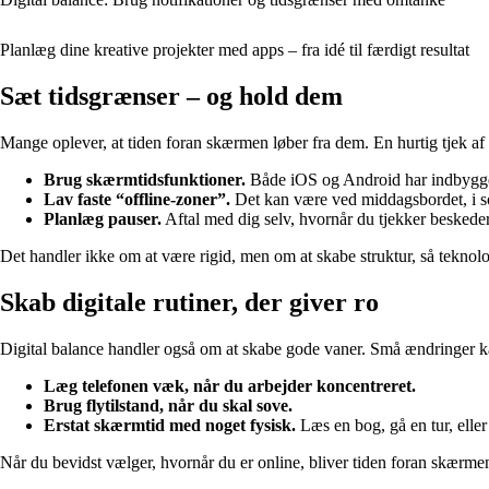
Planlæg dine kreative projekter med apps – fra idé til færdigt resultat
Sæt tidsgrænser – og hold dem
Mange oplever, at tiden foran skærmen løber fra dem. En hurtig tjek af n
Brug skærmtidsfunktioner.
Både iOS og Android har indbyggede
Lav faste “offline-zoner”.
Det kan være ved middagsbordet, i sov
Planlæg pauser.
Aftal med dig selv, hvornår du tjekker beskeder 
Det handler ikke om at være rigid, men om at skabe struktur, så teknolog
Skab digitale rutiner, der giver ro
Digital balance handler også om at skabe gode vaner. Små ændringer ka
Læg telefonen væk, når du arbejder koncentreret.
Brug flytilstand, når du skal sove.
Erstat skærmtid med noget fysisk.
Læs en bog, gå en tur, eller 
Når du bevidst vælger, hvornår du er online, bliver tiden foran skærm