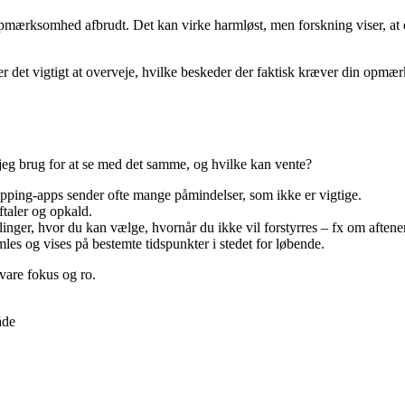
pmærksomhed afbrudt. Det kan virke harmløst, men forskning viser, at det
r er det vigtigt at overveje, hvilke beskeder der faktisk kræver din opmær
jeg brug for at se med det samme, og hvilke kan vente?
opping-apps sender ofte mange påmindelser, som ikke er vigtige.
taler og opkald.
llinger, hvor du kan vælge, hvornår du ikke vil forstyrres – fx om aftene
les og vises på bestemte tidspunkter i stedet for løbende.
evare fokus og ro.
åde