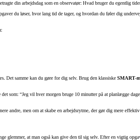
at betragte din arbejdsdag som en observatør: Hvad bruger du egentlig ti
gaver du løser, hvor lang tid de tager, og hvordan du føler dig undervejs
m:
es. Det samme kan du gøre for dig selv. Brug den klassiske
SMART-m
lere det som: “Jeg vil hver morgen bruge 10 minutter på at planlægge dagen
ere andre, men om at skabe en arbejdsrytme, der gør dig mere effektiv 
 glemmer, at man også kan give den til sig selv. Efter en vigtig opgave 