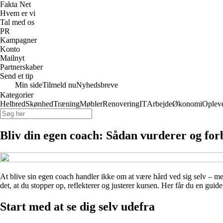
Fakta Net
Hvem er vi
Tal med os
PR
Kampagner
Konto
Mailnyt
Partnerskaber
Send et tip
Min side
Tilmeld nu
Nyhedsbreve
Kategorier
Helbred
Skønhed
Træning
Møbler
Renovering
IT
Arbejde
Økonomi
Opleve
Bliv din egen coach: Sådan vurderer og for
At blive sin egen coach handler ikke om at være hård ved sig selv – men
det, at du stopper op, reflekterer og justerer kursen. Her får du en gui
Start med at se dig selv udefra