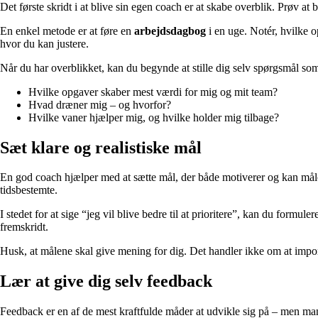
Det første skridt i at blive sin egen coach er at skabe overblik. Prøv 
En enkel metode er at føre en
arbejdsdagbog
i en uge. Notér, hvilke op
hvor du kan justere.
Når du har overblikket, kan du begynde at stille dig selv spørgsmål so
Hvilke opgaver skaber mest værdi for mig og mit team?
Hvad dræner mig – og hvorfor?
Hvilke vaner hjælper mig, og hvilke holder mig tilbage?
Sæt klare og realistiske mål
En god coach hjælper med at sætte mål, der både motiverer og kan mål
tidsbestemte.
I stedet for at sige “jeg vil blive bedre til at prioritere”, kan du formu
fremskridt.
Husk, at målene skal give mening for dig. Det handler ikke om at impon
Lær at give dig selv feedback
Feedback er en af de mest kraftfulde måder at udvikle sig på – men mange