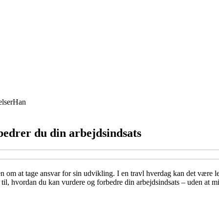
lser
Han
bedrer du din arbejdsindsats
 om at tage ansvar for sin udvikling. I en travl hverdag kan det være le
de til, hvordan du kan vurdere og forbedre din arbejdsindsats – uden at m