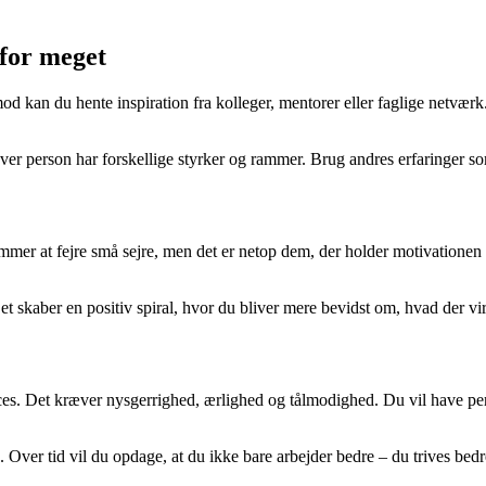
 for meget
imod kan du hente inspiration fra kolleger, mentorer eller faglige netvæ
r person har forskellige styrker og rammer. Brug andres erfaringer so
er at fejre små sejre, men det er netop dem, der holder motivationen 
t skaber en positiv spiral, hvor du bliver mere bevidst om, hvad der virke
es. Det kræver nysgerrighed, ærlighed og tålmodighed. Du vil have perio
re. Over tid vil du opdage, at du ikke bare arbejder bedre – du trives bed